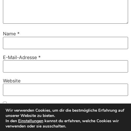
Name
*
E-Mail-Adresse
*
Website
Name, E-Mail-Adresse und Website in diesem Browser
Wir verwenden Cookies, um dir die bestmögliche Erfahrung auf
für meinen nächsten Kommentar speichern.
unserer Website zu bieten.
In den
Einstellungen
kannst du erfahren, welche Cookies wir
verwenden oder sie ausschalten.