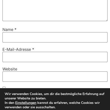
Name
*
E-Mail-Adresse
*
Website
Name, E-Mail-Adresse und Website in diesem Browser
Wir verwenden Cookies, um dir die bestmögliche Erfahrung auf
für meinen nächsten Kommentar speichern.
unserer Website zu bieten.
In den
Einstellungen
kannst du erfahren, welche Cookies wir
verwenden oder sie ausschalten.