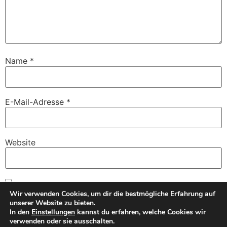
Name
*
E-Mail-Adresse
*
Website
Name, E-Mail-Adresse und Website in diesem Browser
Wir verwenden Cookies, um dir die bestmögliche Erfahrung auf
für meinen nächsten Kommentar speichern.
unserer Website zu bieten.
In den
Einstellungen
kannst du erfahren, welche Cookies wir
verwenden oder sie ausschalten.