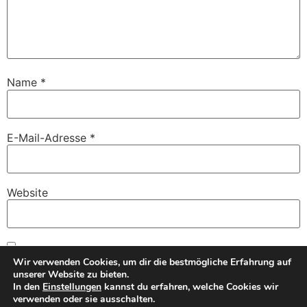
Name
*
E-Mail-Adresse
*
Website
Name, E-Mail-Adresse und Website in diesem Browser
Wir verwenden Cookies, um dir die bestmögliche Erfahrung auf
für meinen nächsten Kommentar speichern.
unserer Website zu bieten.
In den
Einstellungen
kannst du erfahren, welche Cookies wir
verwenden oder sie ausschalten.