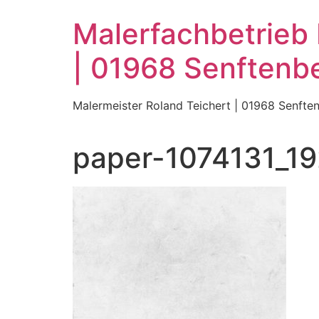
Zum
Malerfachbetrieb 
Inhalt
wechseln
| 01968 Senftenb
Malermeister Roland Teichert | 01968 Senfte
paper-1074131_19