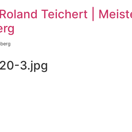
Roland Teichert | Meis
erg
nberg
20-3.jpg